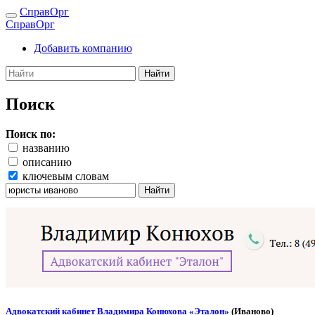
СправОрг
СправОрг
Добавить компанию
Найти
Поиск
Поиск по:
названию
описанию
ключевым словам
Найти
Адвокатский кабинет Владимира Конюхова «Эталон»
(Иваново)