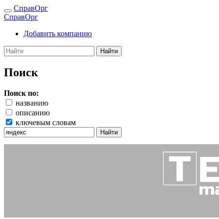
СправОрг
СправОрг
Добавить компанию
Найти
Поиск
Поиск по:
названию
описанию
ключевым словам
Найти