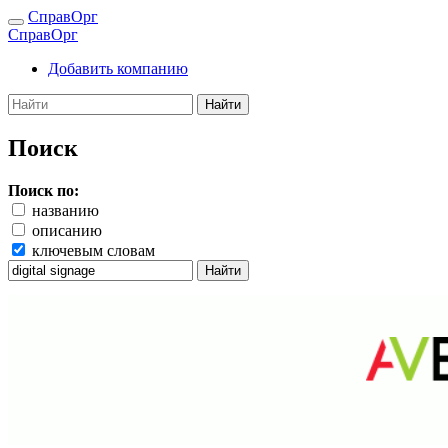
СправОрг
СправОрг
Добавить компанию
Найти
Поиск
Поиск по:
названию
описанию
ключевым словам
Найти