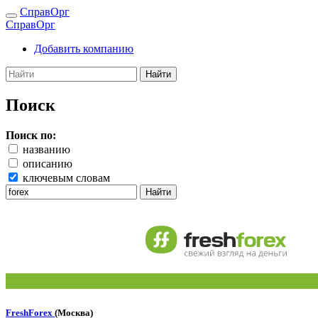
СправОрг
СправОрг
Добавить компанию
Найти
Поиск
Поиск по:
названию
описанию
ключевым словам
Найти
FreshForex
(Москва)