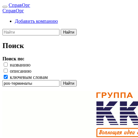
СправОрг
СправОрг
Добавить компанию
Найти
Поиск
Поиск по:
названию
описанию
ключевым словам
Найти