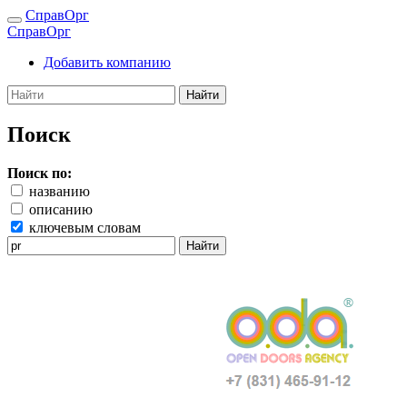
СправОрг
СправОрг
Добавить компанию
Найти
Поиск
Поиск по:
названию
описанию
ключевым словам
Найти