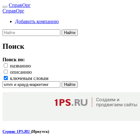
СправОрг
СправОрг
Добавить компанию
Найти
Поиск
Поиск по:
названию
описанию
ключевым словам
Найти
Сервис 1PS.RU
(Иркутск)