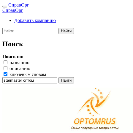
СправОрг
СправОрг
Добавить компанию
Найти
Поиск
Поиск по:
названию
описанию
ключевым словам
Найти