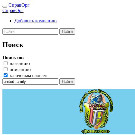
СправОрг
СправОрг
Добавить компанию
Найти
Поиск
Поиск по:
названию
описанию
ключевым словам
Найти