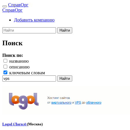
СправОрг
СправОрг
Добавить компанию
Найти
Поиск
Поиск по:
названию
описанию
ключевым словам
Найти
Logol (Логол)
(Москва)