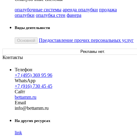
опалубочные системы
аренда опалубки
продажа
опалубки
опалубка стен
фанера
Виды деятельности
Предоставление прочих персональных услуг
Основной
Рекламы нет.
Контакты
Телефон
+7 (495) 369 95 96
WhatsApp
+7 (916) 730 45 45
Сайт
bettamm.ru
Email
in
fo
@
bettamm
.
ru
На других ресурсах
link