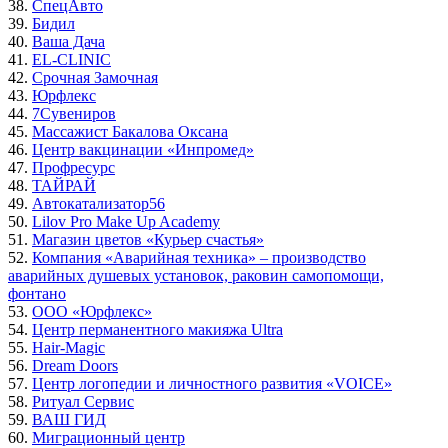
38.
СпецАвто
39.
Бидил
40.
Ваша Дача
41.
EL-CLINIC
42.
Срочная Замочная
43.
Юрфлекс
44.
7Сувениров
45.
Массажист Бакалова Оксана
46.
Центр вакцинации «Инпромед»
47.
Профресурс
48.
ТАЙРАЙ
49.
Автокатализатор56
50.
Lilov Pro Make Up Academy
51.
Магазин цветов «Курьер счастья»
52.
Компания «Аварийная техника» – производство
аварийных душевых установок, раковин самопомощи,
фонтано
53.
ООО «Юрфлекс»
54.
Центр перманентного макияжа Ultra
55.
Hair-Magic
56.
Dream Doors
57.
Центр логопедии и личностного развития «VOICE»
58.
Ритуал Сервис
59.
ВАШ ГИД
60.
Миграционный центр