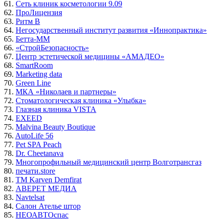
61.
Сеть клиник косметологии 9.09
62.
ПроЛицензия
63.
Ритм В
64.
Негосударственный институт развития «Иннопрактика»
65.
Бетта-ММ
66.
«СтройБезопасность»
67.
Центр эстетической медицины «АМАДЕО»
68.
SmartRoom
69.
Marketing data
70.
Green Line
71.
МКА «Николаев и партнеры»
72.
Стоматологическая клиника «Улыбка»
73.
Глазная клиника VISTA
74.
EXEED
75.
Malvina Beauty Boutique
76.
AutoLife 56
77.
Pet SPA Peach
78.
Dr. Cheetanava
79.
Многопрофильный медицинский центр Волготрансгаз
80.
печати.store
81.
ТМ Karven Demfirat
82.
АВЕРЕТ МЕДИА
83.
Navtelsat
84.
Салон Ателье штор
85.
НЕОАВТОспас