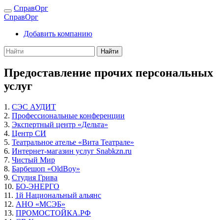
СправОрг
СправОрг
Добавить компанию
Найти
Предоставление прочих персональных
услуг
1.
СЭС АУДИТ
2.
Профессиональные конференции
3.
Экспертный центр «Дельта»
4.
Центр СИ
5.
Театральное ателье «Вита Театрале»
6.
Интернет-магазин услуг Snabkzn.ru
7.
Чистый Мир
8.
Барбешоп «OldBoy»
9.
Студия Грива
10.
БО-ЭНЕРГО
11.
1й Национальный альянс
12.
АНО «МСЭБ»
13.
ПРОМОСТОЙКА.РФ