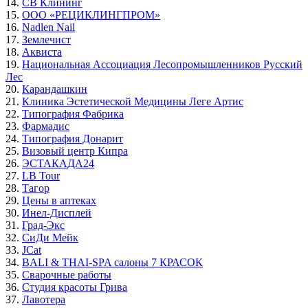
14.
СВ Клининг
15.
ООО «РЕЦИКЛИНГПРОМ»
16.
Nadlen Nail
17.
Землечист
18.
Аквиста
19.
Национальная Ассоциация Лесопромышленников Русский
Лес
20.
Карандашкин
21.
Клиника Эстетической Медицины Леге Артис
22.
Типография Фабрика
23.
Фармадис
24.
Типография Донарит
25.
Визовый центр Кипра
26.
ЭСТАКАДА24
27.
LB Tour
28.
Тагор
29.
Цены в аптеках
30.
Инел-Дисплей
31.
Град-Экс
32.
СиДи Мейк
33.
JCat
34.
BALI & THAI-SPA салоны 7 КРАСОК
35.
Сварочные работы
36.
Студия красоты Грива
37.
Лавотера