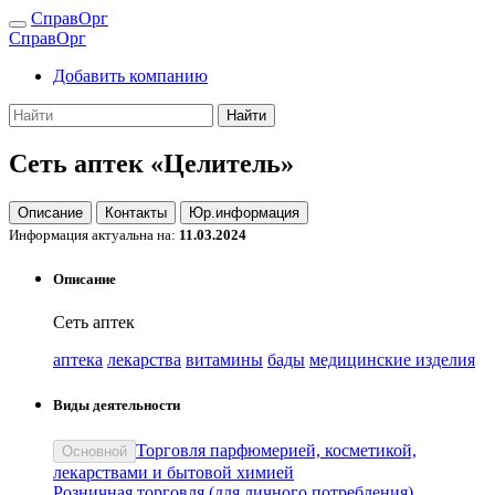
СправОрг
СправОрг
Добавить компанию
Найти
Сеть аптек «Целитель»
Описание
Контакты
Юр.информация
Информация актуальна на:
11.03.2024
Описание
Сеть аптек
аптека
лекарства
витамины
бады
медицинские изделия
Виды деятельности
Торговля парфюмерией, косметикой,
Основной
лекарствами и бытовой химией
Розничная торговля (для личного потребления)