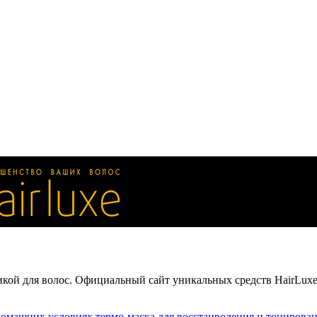
кой для волос. Официальный сайт уникальных средств HairLuxe
 домашних условиях
термо-маска для восстанволения и тонирова