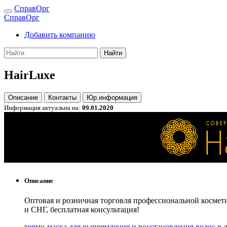
СправОрг
СправОрг
Добавить компанию
Найти
HairLuxe
Описание
Контакты
Юр.информация
Информация актуальна на:
09.01.2020
Описание
Оптовая и розничная торговля профессиональной космети
и СНГ, бесплатная консультация!
термо-маска для выпрямления и восстановления волос в