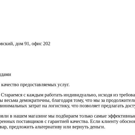
вский, дом 91, офис 202
ндами
ачество предоставляемых услуг.
Стараемся с каждым работать индивидуально, исходя из требов
ны весьма демократичны, благодаря тому, что мы за продолжител
минимальных затрат на логистику, что позволяет предлагать дос
овли в нашем магазине мы подбираем только самые эффективны
енных поставщиков с гарантией качества. Если клиенту обоснов
вар, предложить альтернативу или вернуть деньги.