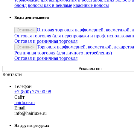
блонд
волосы как в рекламе
красивые волосы
Виды деятельности
Оптовая торговля парфюмерией, косметикой, 
Основной
Оптовая торговля (для перепродажи и проф. использован
Оптовая и розничная торговля
Торговля парфюмерией, косметикой, лекарств
Основной
Розничная торговля (для личного потребления)
Оптовая и розничная торговля
Рекламы нет.
Контакты
Телефон
+7 (800) 775 90 98
Сайт
hairluxe.ru
Email
in
fo
@
hairluxe
.
ru
На других ресурсах