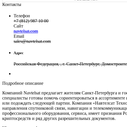
Контакты
Телефон
+7 (812) 987 10 00
Сайт
navtelsat.com
Email
sa
les
@
navtelsat
.
com
Адрес
Российская Федерация, , г. Санкт-Петербург, Домостроит
Подробное описание
Компаний Navtelsat предлагает жителям Санкт-Петербурга и го
специалисты готовы помочь сориентироваться в ассортименте и
или подождать следующей партии. Компания «Навтелсат Техно
направления спутниковой связи, навигации и телекоммуникаци
профессионального оборудования, сервиса, имеет признания Ро
криптосредств и ряд других разрешительных документов.