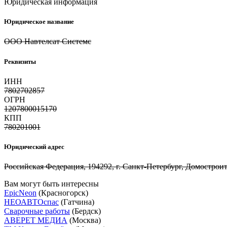
Юридическая информация
Юридическое название
ООО Навтелсат Системс
Реквизиты
ИНН
7802702857
ОГРН
1207800015170
КПП
780201001
Юридический адрес
Российская Федерация, 194292, г. Санкт-Петербург, Домостроит
Вам могут быть интересны
EpicNeon
(Красногорск)
НЕОАВТОспас
(Гатчина)
Сварочные работы
(Бердск)
АВЕРЕТ МЕДИА
(Москва)