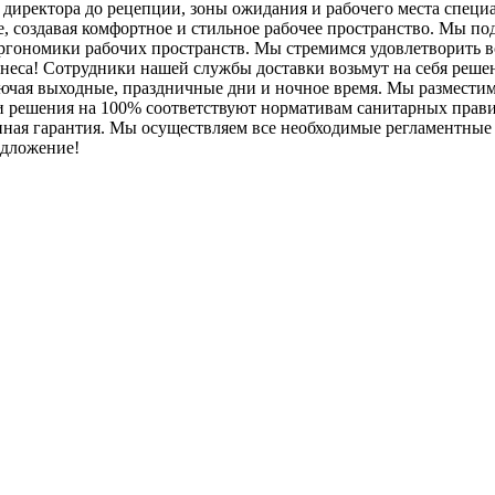
директора до рецепции, зоны ожидания и рабочего места специа
е, создавая комфортное и стильное рабочее пространство. Мы 
гономики рабочих пространств. Мы стремимся удовлетворить вс
знеса! Сотрудники нашей службы доставки возьмут на себя решен
ключая выходные, праздничные дни и ночное время. Мы размести
аши решения на 100% соответствуют нормативам санитарных прав
енная гарантия. Мы осуществляем все необходимые регламентны
едложение!