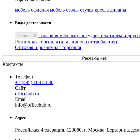
мебель
офисная мебель
столы
стулья
кресла
диваны
Виды деятельности
Торговля мебелью, посудой, текстилем и друг
Основной
Розничная торговля (для личного потребления)
Оптовая и розничная торговля
Рекламы нет.
Контакты
Телефон
+7 (495) 108 43 30
Сайт
officehub.ru
Email
in
fo
@
officehub
.
ru
Адрес
Российская Федерация, 123060, г. Москва, Берзарина, дом