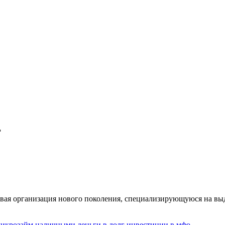
ая организация нового поколения, специализирующуюся на выд
икрозайм наличными
деньги в долг
инвестиции в мфо