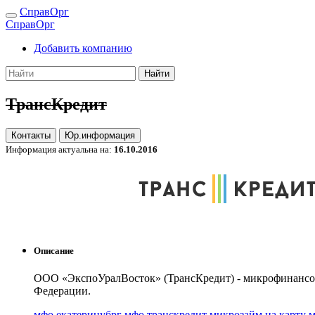
СправОрг
СправОрг
Добавить компанию
Найти
ТрансКредит
Контакты
Юр.информация
Информация актуальна на:
16.10.2016
Описание
ООО «ЭкспоУралВосток» (ТрансКредит) - микрофинансов
Федерации.
мфо екатеринубрг
мфо транскредит
микрозайм на карту
м