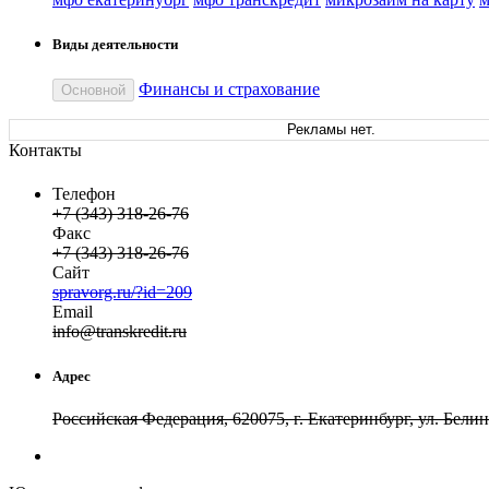
Виды деятельности
Финансы и страхование
Основной
Рекламы нет.
Контакты
Телефон
+7 (343) 318-26-76
Факс
+7 (343) 318-26-76
Сайт
spravorg.ru/?id=209
Email
in
fo
@
transkredit
.
ru
Адрес
Российская Федерация, 620075, г. Екатеринбург, ул. Белин