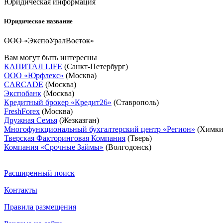
Юридическая информация
Юридическое название
ООО «ЭкспоУралВосток»
Вам могут быть интересны
КАПИТАЛ LIFE
(Санкт-Петербург)
ООО «Юрфлекс»
(Москва)
CARCADE
(Москва)
Экспобанк
(Москва)
Кредитный брокер «Кредит26»
(Ставрополь)
FreshForex
(Москва)
Дружная Семья
(Жезказган)
Многофункциональный бухгалтерский центр «Регион»
(Химки
Тверская Факторинговая Компания
(Тверь)
Компания «Срочные Займы»
(Волгодонск)
Расширенный поиск
Контакты
Правила размещения