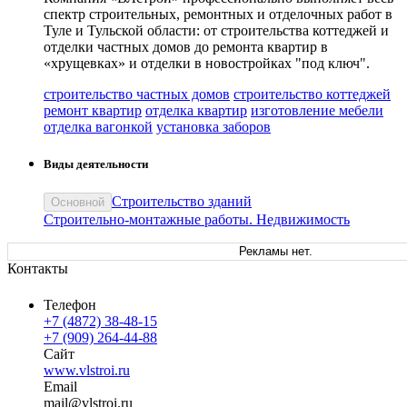
спектр строительных, ремонтных и отделочных работ в
Туле и Тульской области: от строительства коттеджей и
отделки частных домов до ремонта квартир в
«хрущевках» и отделки в новостройках "под ключ".
строительство частных домов
строительство коттеджей
ремонт квартир
отделка квартир
изготовление мебели
отделка вагонкой
установка заборов
Виды деятельности
Строительство зданий
Основной
Строительно-монтажные работы. Недвижимость
Рекламы нет.
Контакты
Телефон
+7 (4872) 38-48-15
+7 (909) 264-44-88
Сайт
www.vlstroi.ru
Email
ma
il
@
vlstroi
.
ru