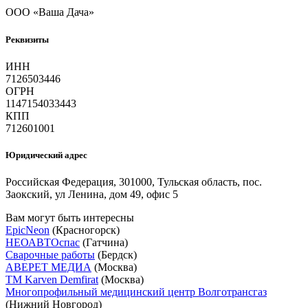
ООО «Ваша Дача»
Реквизиты
ИНН
7126503446
ОГРН
1147154033443
КПП
712601001
Юридический адрес
Российская Федерация, 301000, Тульская область, пос.
Заокский, ул Ленина, дом 49, офис 5
Вам могут быть интересны
EpicNeon
(Красногорск)
НЕОАВТОспас
(Гатчина)
Сварочные работы
(Бердск)
АВЕРЕТ МЕДИА
(Москва)
ТМ Karven Demfirat
(Москва)
Многопрофильный медицинский центр Волготрансгаз
(Нижний Новгород)