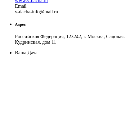
www.v-dacha.ru
Email
v-dach
a-info
@
mail
.
ru
Адрес
Российская Федерация, 123242, г. Москва, Садовая-
Кудринская, дом 11
Ваша Дача