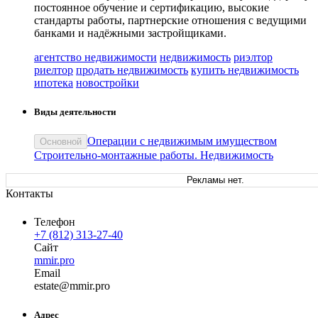
постоянное обучение и сертификацию, высокие
стандарты работы, партнерские отношения с ведущими
банками и надёжными застройщиками.
агентство недвижимости
недвижимость
риэлтор
риелтор
продать недвижимость
купить недвижимость
ипотека
новостройки
Виды деятельности
Операции с недвижимым имуществом
Основной
Строительно-монтажные работы. Недвижимость
Рекламы нет.
Контакты
Телефон
+7 (812) 313-27-40
Сайт
mmir.pro
Email
est
ate
@
mmir
.
pro
Адрес