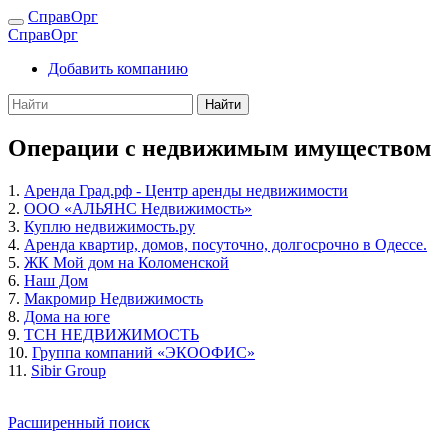
СправОрг
СправОрг
Добавить компанию
Найти
Операции с недвижимым имуществом
1.
Аренда Град.рф - Центр аренды недвижимости
2.
ООО «АЛЬЯНС Недвижимость»
3.
Куплю недвижимость.ру
4.
Аренда квартир, домов, посуточно, долгосрочно в Одессе.
5.
ЖК Мой дом на Коломенской
6.
Наш Дом
7.
Макромир Недвижимость
8.
Дома на юге
9.
ТСН НЕДВИЖИМОСТЬ
10.
Группа компаний «ЭКООФИС»
11.
Sibir Group
Расширенный поиск