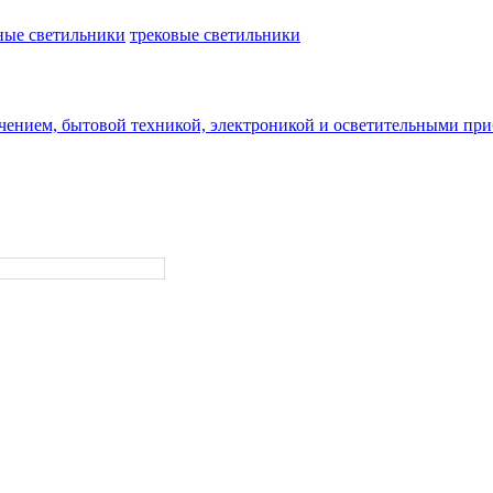
ные светильники
трековые светильники
чением, бытовой техникой, электроникой и осветительными пр