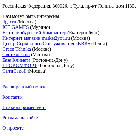
Российская Федерация, 300026, г. Тула, пр-кт Ленина, дом 113Б,
Вам могут быть интересны
figar.ru
(Москва)
ICE GAMES
(Мурино)
Екатеринбургский Компьютер
(Екатеринбург)
Интернет-магазин market2you.ru
(Москва)
Центр Сервисного Обслуживания «ВВК»
(Пенза)
Green Tehnika
(Москва)
СветЭлектро
(Москва)
База Климата
(Ростов-на-Дону)
ПРОКОМФОРТ
(Ростов-на-Дону)
СитиСтрой
(Москва)
Расширенный поиск
Контакты
Правила размещения
Реклама на сайте
О проекте