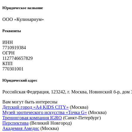
Юридическое название
ООО «Кулинариум»
Реквизиты
ИНН
7710919384
ОГРН
1127746657829
КПП
770301001
Юридический адрес
Российская Федерация, 123242, г. Москва, Новинский б-р, дом 
Вам могут быть интересны
Детский город «A4 KIDS CITY»
(Москва)
Музей эротического искусства «Точка G»
(Москва)
Тренинговая компания IGRO
(Санкт-Петербург)
Перспектива
(Великий Новгород)
Академия Амедис
(Москва)