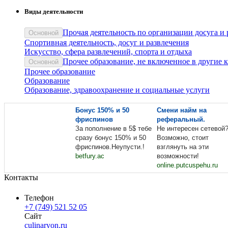
Виды деятельности
Прочая деятельность по организации досуга и
Основной
Спортивная деятельность, досуг и развлечения
Искусство, сфера развлечений, спорта и отдыха
Прочее образование, не включенное в другие 
Основной
Прочее образование
Образование
Образование, здравоохранение и социальные услуги
Бонус 150% и 50
Смени найм на
фриспинов
реферальный.
За пополнение в 5$ тебе
Не интересен сетевой
сразу бонус 150% и 50
Возможно, стоит
фриспинов.Неупусти.!
взглянуть на эти
betfury.ac
возможности!
online.putcuspehu.ru
Контакты
Телефон
+7 (749) 521 52 05
Сайт
culinaryon.ru