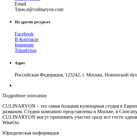
Email
Tar
as.n
@
culinaryon
.
com
На других ресурсах
Facebook
В Контакте
Instagram
Tripadvisor
Адрес
Российская Федерация, 123242, г. Москва, Новинский бул
Подробное описание
CULINARYON – это самая большая кулинарная студия в Евро
размахом. Студии компании представлены в Москве, в Сингапур
CULINARYON могут принимать участие сразу все гости однов
WineOn.
Юридическая информация