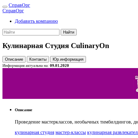
СправОрг
СправОрг
Добавить компанию
Найти
Кулинарная Студия CulinaryOn
Описание
Контакты
Юр.информация
Информация актуальна на:
09.01.2020
Описание
Проведение мастерклассов, необычных тимбилдингов, дн
кулинарная студия
мастер-классы
кулинарная развлекател