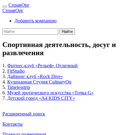
СправОрг
СправОрг
Добавить компанию
Найти
Спортивная деятельность, досуг и
развлечения
1.
Фитнес-клуб «Рельеф» Отличный
2.
FitStudio
3.
Дайвинг клуб «Rock Dive»
4.
Кулинарная Студия CulinaryOn
5.
Timelesstrip
6.
Музей эротического искусства «Точка G»
7.
Детский город «A4 KIDS CITY»
Расширенный поиск
Контакты
Правила размещения