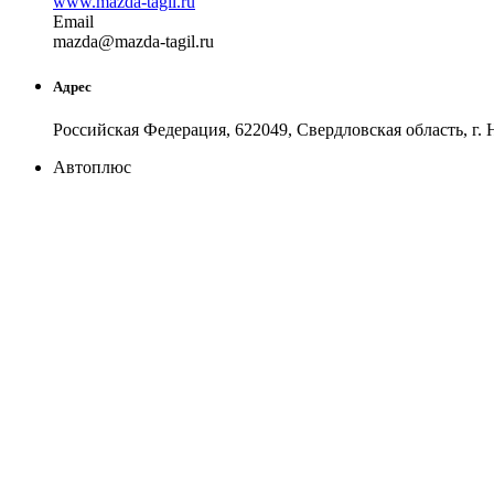
www.mazda-tagil.ru
Email
ma
zda
@
mazda-tagil
.
ru
Адрес
Российская Федерация, 622049, Свердловская область, г.
Автоплюс