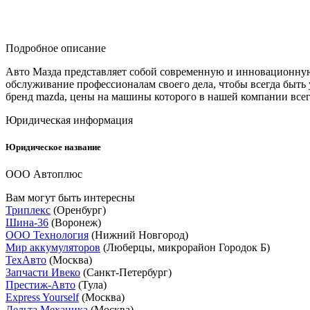
Подробное описание
Авто Мазда представляет собой современную и инновационную 
обслуживание профессионалам своего дела, чтобы всегда быть 
бренд mazda, цены на машины которого в нашей компании все
Юридическая информация
Юридическое название
ООО Автоплюс
Вам могут быть интересны
Триплекс
(Оренбург)
Шина-36
(Воронеж)
ООО Технология
(Нижний Новгород)
Мир аккумуляторов
(Люберцы, микрорайон Городок Б)
ТехАвто
(Москва)
Запчасти Ивеко
(Санкт-Петербург)
Престиж-Авто
(Тула)
Express Yourself
(Москва)
Дельта Механика
(Москва)