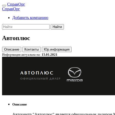
СправОрг
СправОрг
Добавить компанию
Найти
Автоплюс
Описание
Контакты
Юр.информация
Информация актуальна на:
15.01.2021
Описание
Автоцентр "Автоплюс" является официальным дилером M