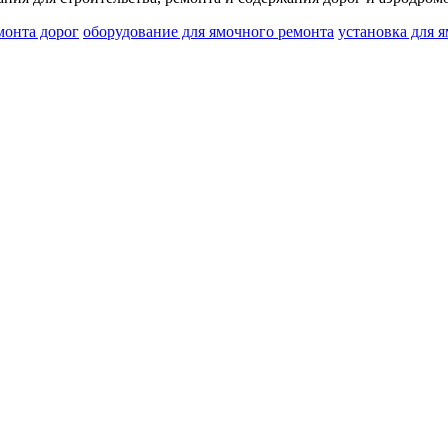
монта дорог
оборудование для ямочного ремонта
установка для 