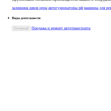
заливщик швов цена
автогудронаторы рф
машины для ре
Виды деятельности
Продажа и ремонт автотранспорта
Основной