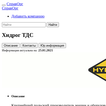
СправОрг
СправОрг
Добавить компанию
Найти
Хидрог ТДС
Описание
Контакты
Юр.информация
Информация актуальна на:
25.01.2021
Описание
Крупнейший польский производитель машин и оборудован