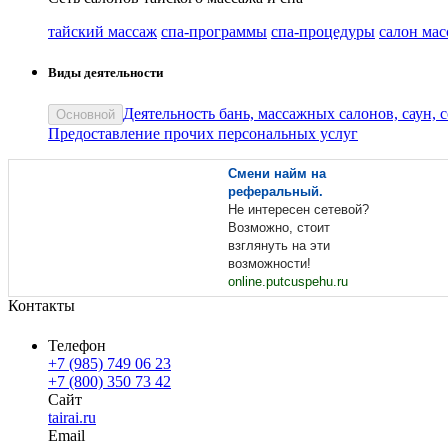
тайский массаж
спа-программы
спа-процедуры
салон мас
Виды деятельности
Деятельность бань, массажных салонов, саун, с
Основной
Предоставление прочих персональных услуг
Смени найм на
реферальный.
Не интересен сетевой?
Возможно, стоит
взглянуть на эти
возможности!
online.putcuspehu.ru
Контакты
Телефон
+7 (985) 749 06 23
+7 (800) 350 73 42
Сайт
tairai.ru
Email