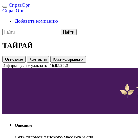
СправОрг
СправОрг
Добавить компанию
Найти
ТАЙРАЙ
Описание
Контакты
Юр.информация
Информация актуальна на:
16.05.2021
Описание
Сеть салонов тайского массажа и спа