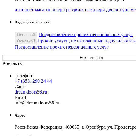
интернет магазин
двери
раздвижные двери
двери купе
ме
Виды деятельности
Предоставление прочих персональных услуг
Основной
Прочие услуги, не включенные в другие катег
Основной
Предоставление прочих персональных услуг
Рекламы нет.
Контакты
Телефон
+7 (353) 290 24 44
Сайт
dreamdoors56.ru
Email
in
fo
@
dreamdoors56
.
ru
Адрес
Российская Федерация, 460035, г. Оренбург, ул. Пролетарс