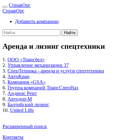
СправОрг
СправОрг
Добавить компанию
Найти
Аренда и лизинг спецтехники
1.
ООО «Трансбел»
2.
Управление механизации 37
3.
СпецТехника - аренда и услуги спецтехники
4.
АвтоКран
5.
Компания «GSA»
6.
Группа компаний ТрансСпецНаз
7.
Андреас Рент
8.
Автодор-М
9.
Балтийский лизинг
10.
United Lifts
Расширенный поиск
Контакты