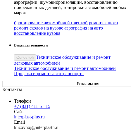
аэрографии, шумовиброизоляции, восстановлению
повреждённых деталей, тонировке автомобилей любых
марок.
бронирование автомобилей пленкой
ремонт капота
ремонт сколов на кузове
аэрография на авто
восстановление кузова
Виды деятельности
Техническое обслуживание и ремонт
Основной
легковых автомобилей
Техническое обслуживание и ремонт автомобилей
Продажа и ремонт автотранспорта
Рекламы нет.
Контакты
Телефон
+7 (831) 411-51-15
Сайт
interplast-plus.ru
Email
kuzo
vnoj
@
interplastn
.
ru