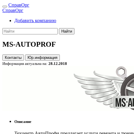
СправОрг
СправОрг
Добавить компанию
Найти
MS-AUTOPROF
Контакты
Юр.информация
Информация актуальна на:
28.12.2018
Описание
Техцентр АвтоПрофи предлагает услуги ремонта и тюнин