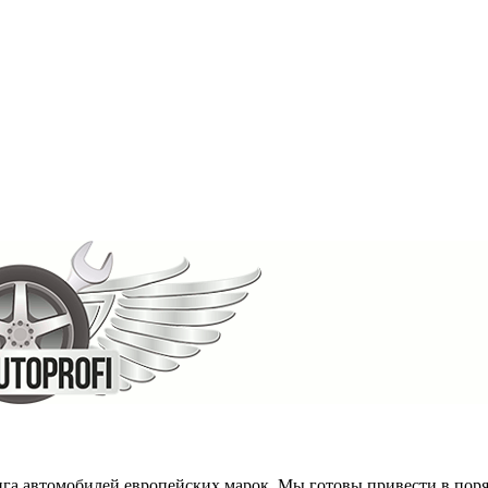
га автомобилей европейских марок. Мы готовы привести в поря