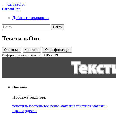
СправОрг
СправОрг
Добавить компанию
Найти
ТекстильОпт
Описание
Контакты
Юр.информация
Информация актуальна на:
31.05.2019
Описание
Продажа текстиля.
текстиль
постельное белье
магазин текстиля
магазин
пряжи
одеяла